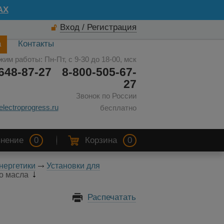
AX
Вход / Регистрация
а
Контакты
жим работы: Пн-Пт, с 9-30 до 18-00, мск
648-87-27
8-800-505-67-
27
Звонок по России
electroprogress.ru
бесплатно
нение
0
Корзина
0
нергетики
Установки для
о масла
Распечатать