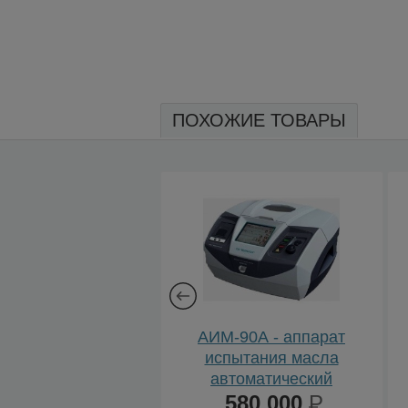
ПОХОЖИЕ ТОВАРЫ
ТАНГЕНС-М тестер
АИМ-90А - аппарат
электрических
испытания масла
жидкостей
автоматический
1 586 000
Р
580 000
Р