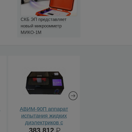
СКБ ЭП представляет
новый микроомметр
МИКО-1М
а
АВИМ-90П аппарат
АВИМ-65П апп
испытания жидких
испытания жид
диэлектриков с
диэлектриков
встроенным
383 812
Р
встроенны
348 920