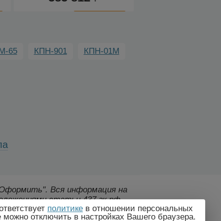
термопринтером
термопринтер
К
К
сравнению
сравнению
М-65
КПН-901
КПН-01М
ла
 "Оформить".
Вся информация на
оложениями статьи 437 гк рф.,
ответствует
политике
в отношении персональных
дителем без предварительного
e можно отключить в настройках Вашего браузера.