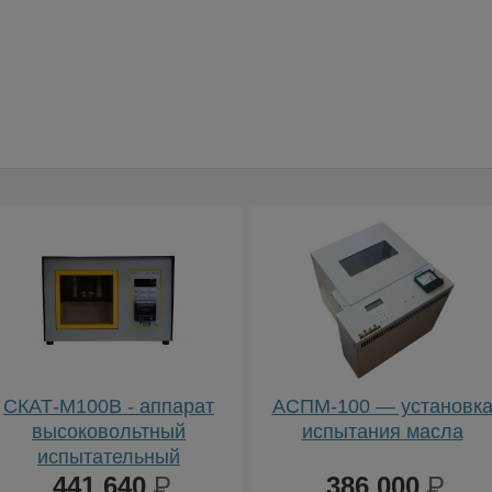
СКАТ-М100В - аппарат
АСПМ-100 — установк
высоковольтный
испытания масла
испытательный
441 640
Р
386 000
Р