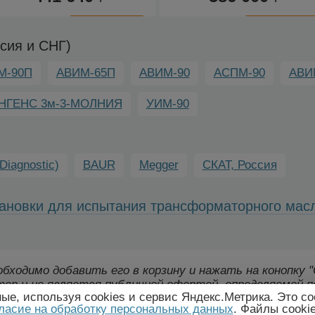
К
К
сравнению
сравнению
сия и СНГ)
М-90П
АВИМ-65П
АВИМ-90
АСПМ-90
АВИ
НГЕНС 3м-3-МОЛНИЯ
УИМ-90
Diagnostic)
BAUR
Megger
СКАТ, Россия
ановки для испытания трансформаторного мас
еобходимо добавить его в корзину и нажать на конопку
ер и не является публичной офертой, определяемой п
е, используя cookies и сервис Яндекс.Метрика. Это со
лект поставки товара могут быть изменены произво
ласие на обработку персональных данных
. Файлы cooki