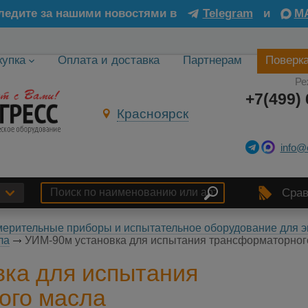
ледите за нашими новостями в
Telegram
и
M
купка
Оплата и доставка
Партнерам
Поверк
Ре
+7(499) 
Красноярск
info@
Срав
ерительные приборы и испытательное оборудование для э
ла
УИМ-90м установка для испытания трансформаторног
ка для испытания
ого масла