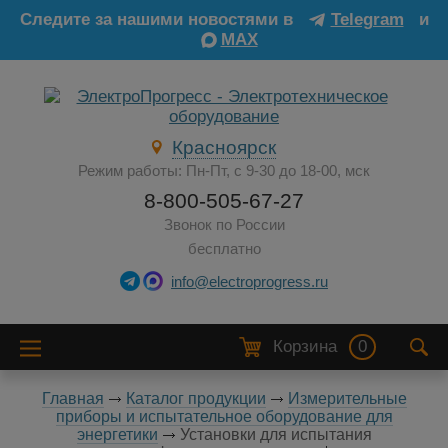
Следите за нашими новостями в
Telegram
и
MAX
Красноярск
Режим работы: Пн-Пт, с 9-30 до 18-00, мск
8-800-505-67-27
Звонок по России
бесплатно
info@electroprogress.ru
Корзина
0
Главная
Каталог продукции
Измерительные
приборы и испытательное оборудование для
энергетики
Установки для испытания