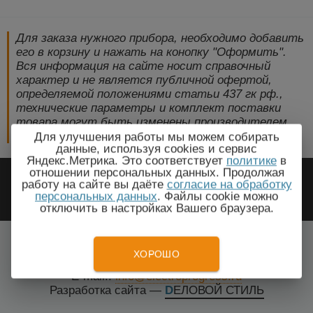
Для заказа нужного прибора, необходимо добавить
его в корзину и нажать на конопку "Оформить".
Вся информация на сайте носит справочный
характер и не является публичной офертой,
определяемой положениями статьи 437 гк рф.,
технические параметры и комплект поставки
товара могут быть изменены производителем
без предварительного уведомления!
Для улучшения работы мы можем собирать
данные, используя cookies и сервис
Яндекс.Метрика. Это соответствует
политике
в
2009-2026 © ЭлектроПрогресс -
отношении персональных данных. Продолжая
работу на сайте вы даёте
согласие на обработку
Электротехническое оборудование
персональных данных
. Файлы cookie можно
отключить в настройках Вашего браузера.
Красноярск, Красноярский край
Все города
ХОРОШО
Тел.: +7(499) 648-87-27
E-mail.:
info@electroprogress.ru
Разработка сайта
—
DЕЛОВОЙ СТИЛЬ