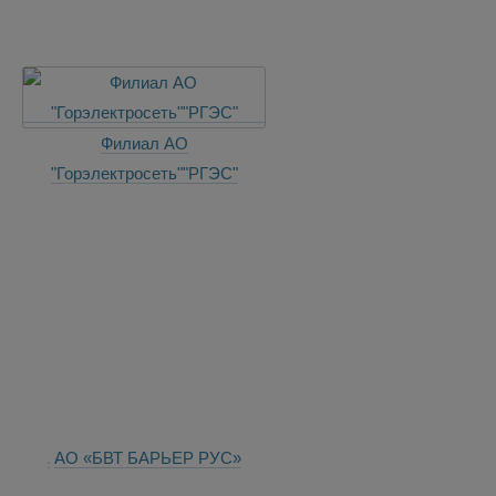
Филиал АО
"Горэлектросеть""РГЭС"
АО «БВТ БАРЬЕР РУС»