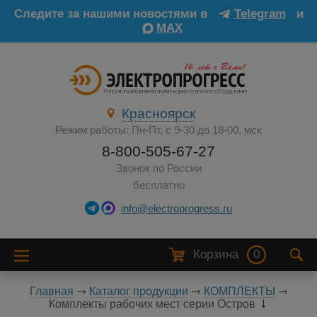
Следите за нашими новостями в
Telegram
и
MAX
Красноярск
Режим работы: Пн-Пт, с 9-30 до 18-00, мск
8-800-505-67-27
Звонок по России
бесплатно
info@electroprogress.ru
Корзина
0
Главная
Каталог продукции
КОМПЛЕКТЫ
Комплекты рабочих мест серии Остров