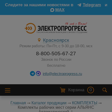
Следите за нашими новостями в
Telegram
и
MAX
Красноярск
Режим работы: Пн-Пт, с 9-30 до 18-00, мск
8-800-505-67-27
Звонок по России
бесплатно
info@electroprogress.ru
Корзина
0
Главная
Каталог продукции
КОМПЛЕКТЫ
Комплекты рабочих мест серии АЛЬЯНС
Автоматический