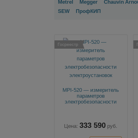
Metrel
Megger
Chauvin Arno
SEW
ПрофКИП
Госреестр
MPI-520 — измеритель
параметров
электробезопасности
электроустановок
333 590
Цена:
руб.