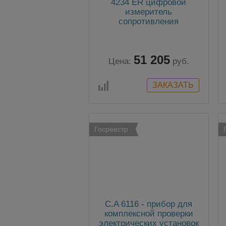
4234 ER цифровой
измеритель
сопротивления
заземления
51 205
Цена:
руб.
Госреестр
C.A 6116 - прибор для
комплексной проверки
электрических установок