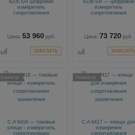
4235 ER цифровой
4236 ER — цифровой
измеритель
измеритель
сопротивления
сопротивления
заземления
заземления
53 960
73 720
Цена:
руб.
Цена:
руб.
Госреестр
Госреестр
C.A 6416 — токовые
C.A 6417 — клещи дл
клещи - измеритель
измерения
сопротивления
сопротивления