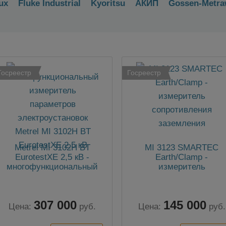
ux
Fluke Industrial
Kyoritsu
АКИП
Gossen-Metra
Госреестр
Госреестр
Metrel MI 3102H BT
MI 3123 SMARTEC
EurotestXE 2,5 кВ -
Earth/Clamp -
многофункциональный
измеритель
измеритель параметров
сопротивления
электроустановок
заземления
307 000
145 000
Цена:
руб.
Цена:
руб.