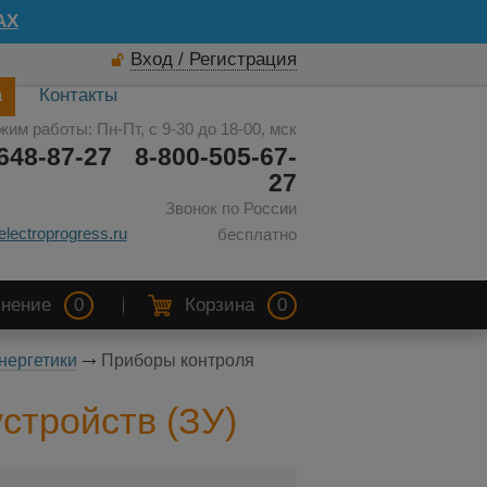
AX
Вход / Регистрация
а
Контакты
жим работы: Пн-Пт, с 9-30 до 18-00, мск
648-87-27
8-800-505-67-
27
Звонок по России
electroprogress.ru
бесплатно
нение
0
Корзина
0
нергетики
Приборы контроля
стройств (ЗУ)