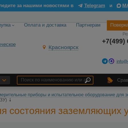
ледите за нашими новостями в
Telegram
и
M
купка
Оплата и доставка
Партнерам
Поверк
Ре
+7(499) 
Красноярск
info@
Срав
ерительные приборы и испытательное оборудование для э
(ЗУ)
я состояния заземляющих у