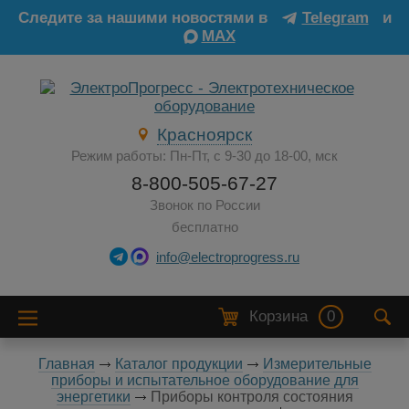
Следите за нашими новостями в
Telegram
и
MAX
Красноярск
Режим работы: Пн-Пт, с 9-30 до 18-00, мск
8-800-505-67-27
Звонок по России
бесплатно
info@electroprogress.ru
Корзина
0
Главная
Каталог продукции
Измерительные
приборы и испытательное оборудование для
энергетики
Приборы контроля состояния