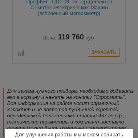
ПрофКиП ТДО-08 Тестер Дефектов
Обмоток Электрических Машин
(встроенный мегаомметр)
119 760
Цена:
руб.
Для заказа нужного прибора, необходимо добавить
его в корзину и нажать на конопку "Оформить".
Вся информация на сайте носит справочный
характер и не является публичной офертой,
определяемой положениями статьи 437 гк рф.,
технические параметры и комплект поставки
товара могут быть изменены производителем
без предварительного уведомления!
Для улучшения работы мы можем собирать