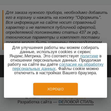
Для заказа нужного прибора, необходимо добавить
его в корзину и нажать на конопку "Оформить".
Вся информация на сайте носит справочный
характер и не является публичной офертой,
определяемой положениями статьи 437 гк рф.,
технические параметры и комплект поставки
товара могут быть изменены производителем
без предварительного уведомления!
Для улучшения работы мы можем собирать
данные, используя cookies и сервис
Яндекс.Метрика. Это соответствует
политике
в
2009-2026 © ЭлектроПрогресс -
отношении персональных данных. Продолжая
работу на сайте вы даёте
согласие на обработку
Электротехническое оборудование
персональных данных
. Файлы cookie можно
отключить в настройках Вашего браузера.
Красноярск, Красноярский край
Все города
ХОРОШО
Тел.: +7(499) 648-87-27
E-mail.:
info@electroprogress.ru
Разработка сайта
—
DЕЛОВОЙ СТИЛЬ