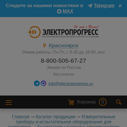
Следите за нашими новостями в
Telegram
и
MAX
Красноярск
Режим работы: Пн-Пт, с 9-30 до 18-00, мск
8-800-505-67-27
Звонок по России
бесплатно
info@electroprogress.ru
Корзина
0
Главная
Каталог продукции
Измерительные
приборы и испытательное оборудование для
энергетики
Анализаторы качества электроэнергии