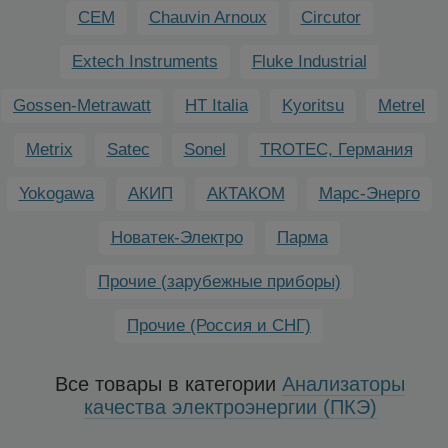
CEM
Chauvin Arnoux
Circutor
Extech Instruments
Fluke Industrial
Gossen-Metrawatt
HT Italia
Kyoritsu
Metrel
Metrix
Satec
Sonel
TROTEC, Германия
Yokogawa
АКИП
АКТАКОМ
Марс-Энерго
Новатек-Электро
Парма
Прочие (зарубежные приборы)
Прочие (Россия и СНГ)
Все товары в категории
Анализаторы
качества электроэнергии (ПКЭ)