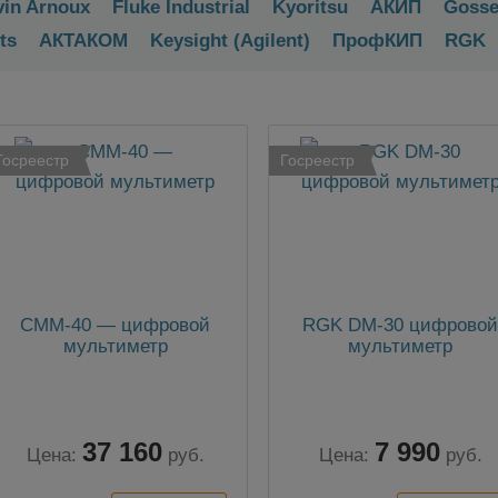
in Arnoux
Fluke Industrial
Kyoritsu
АКИП
Gosse
ts
АКТАКОМ
Keysight (Agilent)
ПрофКИП
RGK
Госреестр
Госреестр
CMM-40 — цифровой
RGK DM-30 цифрово
мультиметр
мультиметр
37 160
7 990
Цена:
руб.
Цена:
руб.