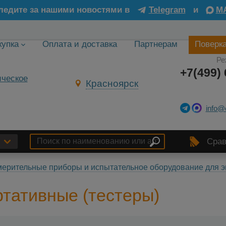
ледите за нашими новостями в
Telegram
и
M
купка
Оплата и доставка
Партнерам
Поверк
Ре
+7(499) 
Красноярск
info@
Срав
ерительные приборы и испытательное оборудование для э
тативные (тестеры)