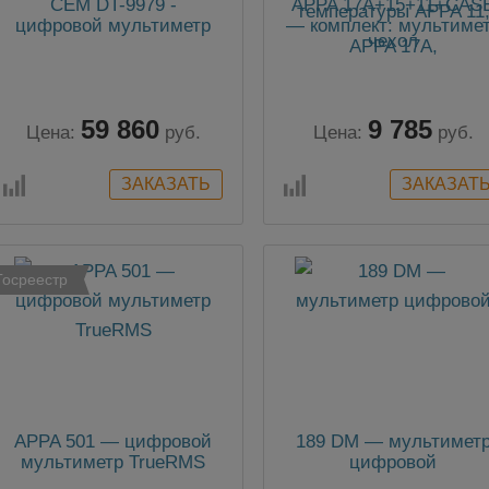
CEM DT-9979 -
APPA 17A+15+11+CAS
цифровой мультиметр
— комплект: мультиме
APPA 17A,
преобразователь тока
APPA 15, датчик
температуры APPA 11
59 860
9 785
чехол
Цена:
руб.
Цена:
руб.
Госреестр
APPA 501 — цифровой
189 DM — мультимет
мультиметр TrueRMS
цифровой