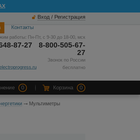
AX
Вход / Регистрация
а
Контакты
жим работы: Пн-Пт, с 9-30 до 18-00, мск
648-87-27
8-800-505-67-
27
Звонок по России
electroprogress.ru
бесплатно
нение
0
Корзина
0
нергетики
Мультиметры