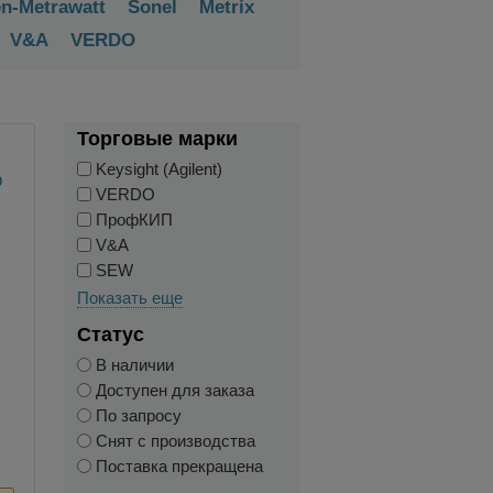
n-Metrawatt
Sonel
Metrix
V&A
VERDO
Торговые марки
Keysight (Agilent)
VERDO
ПрофКИП
V&A
SEW
Показать еще
й
Статус
В наличии
Доступен для заказа
По запросу
Снят с производства
Поставка прекращена