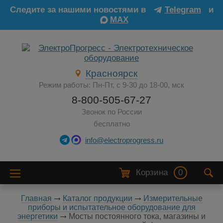
Следите за нашими новостями в
Telegram
и
MAX
Красноярск
Режим работы: Пн-Пт, с 9-30 до 18-00, мск
8-800-505-67-27
Звонок по России
бесплатно
info@electroprogress.ru
Корзина
0
Главная
Каталог продукции
Измерительные
приборы и испытательное оборудование для
энергетики
Мосты постоянного тока, магазины и