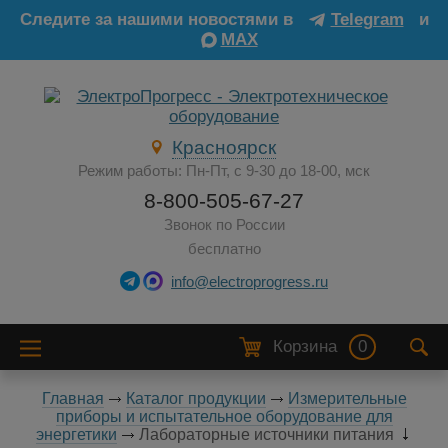
Следите за нашими новостями в
Telegram
и
MAX
Красноярск
Режим работы: Пн-Пт, с 9-30 до 18-00, мск
8-800-505-67-27
Звонок по России
бесплатно
info@electroprogress.ru
Корзина
0
Главная
Каталог продукции
Измерительные
приборы и испытательное оборудование для
энергетики
Лабораторные источники питания