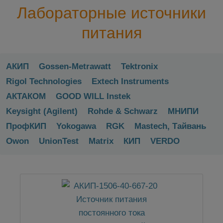
Лабораторные источники
питания
АКИП
Gossen-Metrawatt
Tektronix
Rigol Technologies
Extech Instruments
АКТАКОМ
GOOD WILL Instek
Keysight (Agilent)
Rohde & Schwarz
МНИПИ
ПрофКИП
Yokogawa
RGK
Mastech, Тайвань
Owon
UnionTest
Matrix
КИП
VERDO