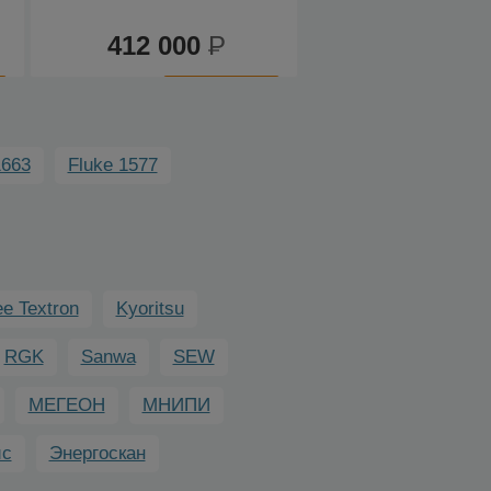
измеритель пара
412 000
Р
383 000
изоляции
К
К
сравнению
сравнению
1663
Fluke 1577
e Textron
Kyoritsu
RGK
Sanwa
SEW
МЕГЕОН
МНИПИ
ис
Энергоскан