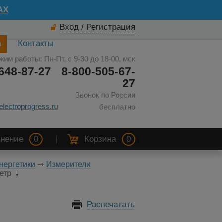
AX
Вход / Регистрация
а
Контакты
жим работы: Пн-Пт, с 9-30 до 18-00, мск
648-87-27
8-800-505-67-
27
Звонок по России
electroprogress.ru
бесплатно
нение
0
Корзина
0
нергетики
Измерители
метр
Распечатать