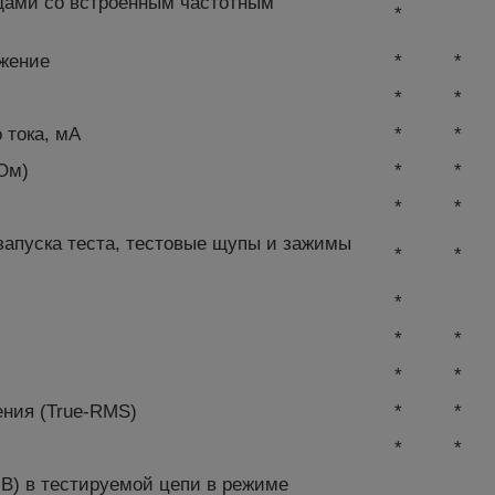
дами со встроенным частотным
*
яжение
*
*
*
*
 тока, мА
*
*
МОм)
*
*
*
*
запуска теста, тестовые щупы и зажимы
*
*
*
*
*
*
*
ния (True-RMS)
*
*
*
*
В) в тестируемой цепи в режиме