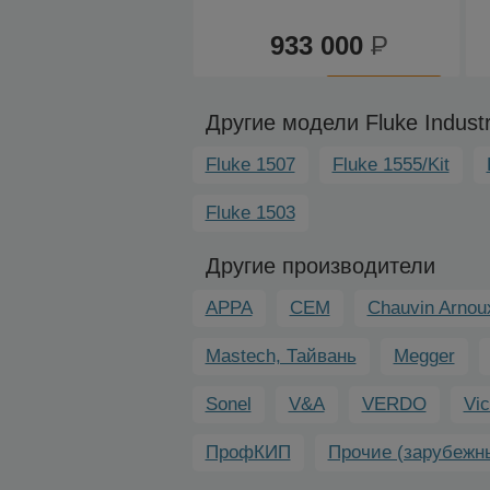
933 000
Р
К
сравнению
Другие модели Fluke Industr
Fluke 1507
Fluke 1555/Kit
Fluke 1503
Другие производители
APPA
CEM
Chauvin Arnou
Mastech, Тайвань
Megger
Sonel
V&A
VERDO
Vic
ПрофКИП
Прочие (зарубежн