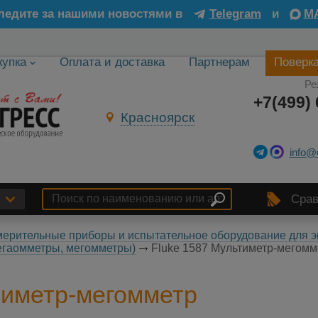
ледите за нашими новостями в
Telegram
и
M
купка
Оплата и доставка
Партнерам
Поверк
Ре
+7(499) 
Красноярск
info@
Срав
ерительные приборы и испытательное оборудование для э
егаомметры, мегомметры)
Fluke 1587 Мультиметр-мегом
тиметр-мегомметр