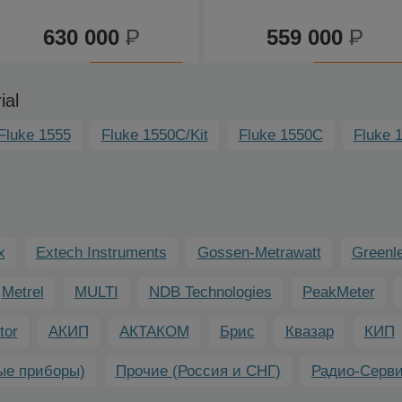
630 000
Р
559 000
Р
К
К
сравнению
сравнению
ial
Fluke 1555
Fluke 1550C/Kit
Fluke 1550C
Fluke 
x
Extech Instruments
Gossen-Metrawatt
Greenle
Metrel
MULTI
NDB Technologies
PeakMeter
tor
АКИП
АКТАКОМ
Брис
Квазар
КИП
ые приборы)
Прочие (Россия и СНГ)
Радио-Серв