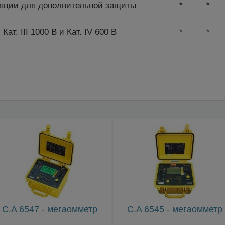
яции для дополнительной защиты
*
*
ат. III 1000 В и Кат. IV 600 В
*
*
C.A 6547 - мегаомметр
C.A 6545 - мегаомметр