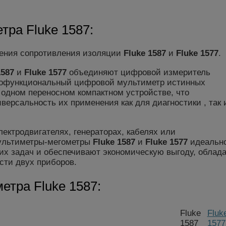
тра Fluke 1587:
ения сопротивления изоляции
Fluke 1587
и
Fluke 1577
.
1587
и
Fluke 1577
объединяют цифровой измеритель
нофункциональный цифровой мультиметр истинных
 одном переносном компактном устройстве, что
ерсальность их применения как для диагностики , так 
.
ектродвигателях, генераторах, кабелях или
ультиметры-мегометры
Fluke 1587
и
Fluke 1577
идеальн
их задач и обеспечивают экономическую выгоду, облад
сти двух приборов.
етра Fluke 1587:
Fluke
Fluk
1587
1577