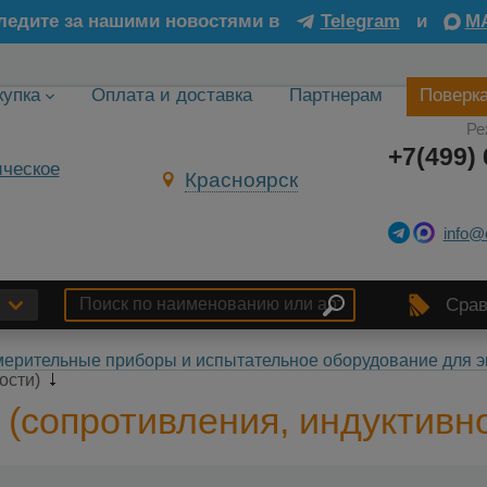
ледите за нашими новостями в
Telegram
и
M
купка
Оплата и доставка
Партнерам
Поверк
Ре
+7(499) 
Красноярск
info@
Срав
ерительные приборы и испытательное оборудование для э
кости)
(сопротивления, индуктивно