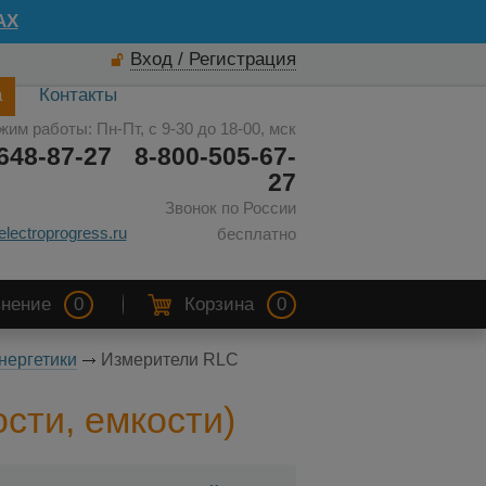
AX
Вход / Регистрация
а
Контакты
жим работы: Пн-Пт, с 9-30 до 18-00, мск
648-87-27
8-800-505-67-
27
Звонок по России
electroprogress.ru
бесплатно
нение
0
Корзина
0
нергетики
Измерители RLC
сти, емкости)