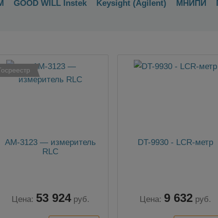
М
GOOD WILL Instek
Keysight (Agilent)
МНИПИ
Госреестр
АМ-3123 — измеритель
DT-9930 - LCR-метр
RLC
53 924
9 632
Цена:
руб.
Цена:
руб.