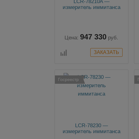
LCR-78210A —
измеритель иммитанса
947 330
Цена:
руб.
Госреестр
LCR-78230 —
измеритель иммитанса