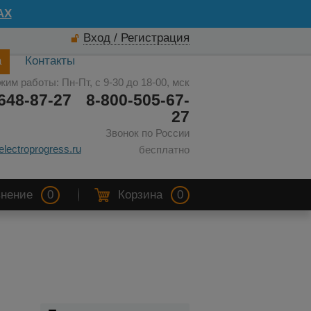
AX
Вход / Регистрация
а
Контакты
жим работы: Пн-Пт, с 9-30 до 18-00, мск
648-87-27
8-800-505-67-
27
Звонок по России
electroprogress.ru
бесплатно
нение
0
Корзина
0