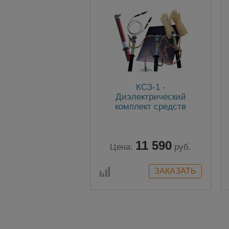
КСЗ-1 -
Диэлектрический
комплект средств
защиты для
электроустановок до
1000В
11 590
Цена:
руб.