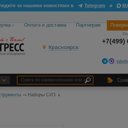
ледите за нашими новостями в
Telegram
и
M
купка
Оплата и доставка
Партнерам
Поверк
Ре
+7(499) 
Красноярск
info@
Срав
струменты
Наборы СИЗ