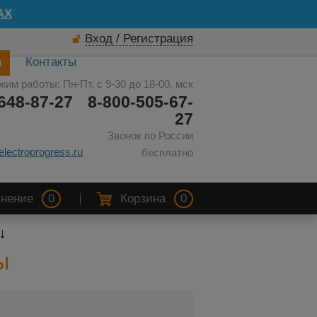
AX
Вход / Регистрация
а
Контакты
жим работы: Пн-Пт, с 9-30 до 18-00, мск
648-87-27
8-800-505-67-
27
Звонок по России
electroprogress.ru
бесплатно
нение
0
Корзина
0
ы