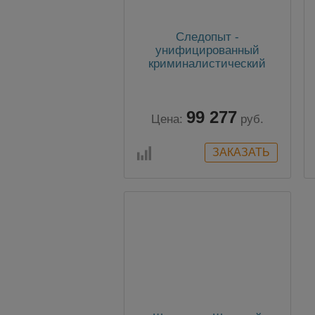
Следопыт -
унифицированный
криминалистический
чемодан для изъятия
объемных следов
99 277
Цена:
руб.