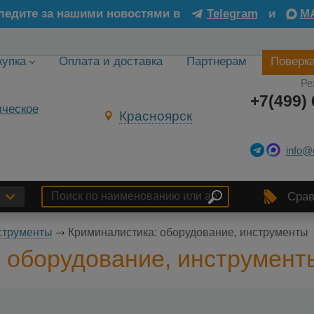
ледите за нашими новостями в
Telegram
и
M
купка
Оплата и доставка
Партнерам
Поверк
Ре
+7(499) 
Красноярск
info@
Срав
струменты
Криминалистика: оборудование, инструменты
 оборудование, инструмент