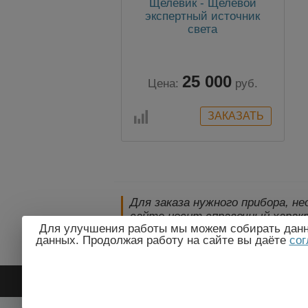
Щелевик - Щелевой
экспертный источник
света
25 000
Цена:
руб.
Для заказа нужного прибора, н
сайте носит справочный характ
Для улучшения работы мы можем собирать данны
технические параметры и комп
данных. Продолжая работу на сайте вы даёте
сог
уведомления!
2009-2026 © ЭлектроПрогресс