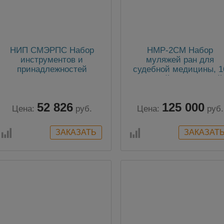
НИП СМЭРПС Набор
НМР-2СМ Набор
инструментов и
муляжей ран для
принадлежностей
судебной медицины, 1
судебно-медицинского
ранений и поражений
эксперта для
расследования причин
52 826
125 000
смерти
Цена:
руб.
Цена:
руб.