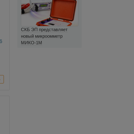
СКБ ЭП представляет
новый микроомметр
6
МИКО-1М