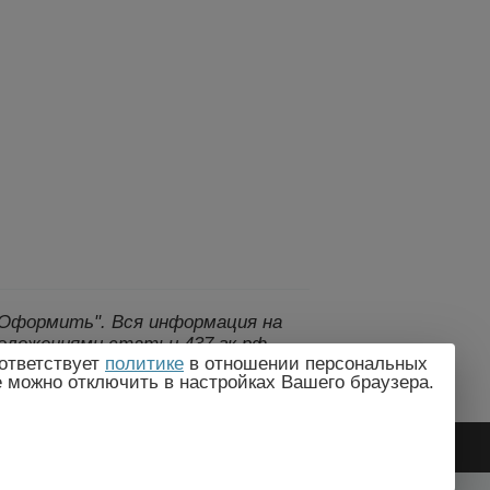
 "Оформить".
Вся информация на
оложениями статьи 437 гк рф.,
ответствует
политике
в отношении персональных
дителем без предварительного
e можно отключить в настройках Вашего браузера.