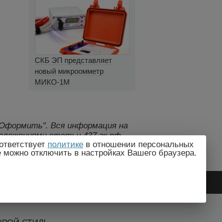
СКБ ЭП представляет
новый микроомметр
МИКО-1М
 "Оформить".
Вся информация на
оложениями статьи 437 гк рф.,
ответствует
политике
в отношении персональных
дителем без предварительного
e можно отключить в настройках Вашего браузера.