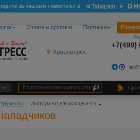
ледите за нашими новостями в
Telegram
и
M
купка
Оплата и доставка
Партнерам
Поверк
Ре
+7(499) 
Красноярск
info@
Срав
струменты
Инструмент для наладчиков
наладчиков