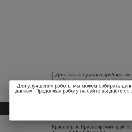
Для заказа нужного прибора, н
сайте носит справочный характ
Для улучшения работы мы можем собирать данны
технические параметры и комп
данных. Продолжая работу на сайте вы даёте
сог
уведомления!
2009-2026 © ЭлектроПрогресс
Красноярск, Красноярский край
Вс