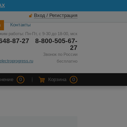
AX
Вход / Регистрация
а
Контакты
жим работы: Пн-Пт, с 9-30 до 18-00, мск
648-87-27
8-800-505-67-
27
Звонок по России
electroprogress.ru
бесплатно
нение
0
Корзина
0