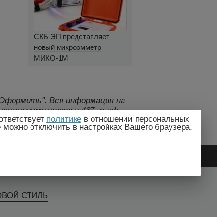
СКБ ЭП представляет
новый микроомметр
МИКО-1М
 "Оформить".
Вся информация на
оложениями статьи 437 гк рф.,
ответствует
политике
в отношении персональных
дителем без предварительного
e можно отключить в настройках Вашего браузера.
ОВОЙ СТИЛЬ