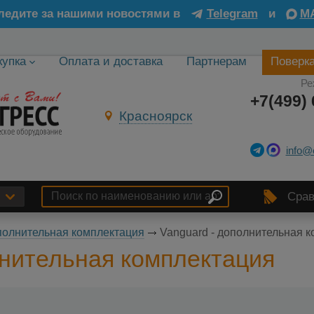
ледите за нашими новостями в
Telegram
и
M
купка
Оплата и доставка
Партнерам
Поверк
Ре
+7(499) 
Красноярск
info@
Срав
олнительная комплектация
Vanguard - дополнительная 
лнительная комплектация