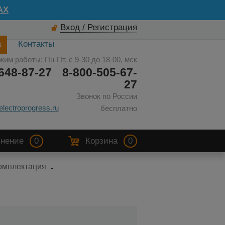
AX
Вход / Регистрация
а
Контакты
жим работы: Пн-Пт, с 9-30 до 18-00, мск
648-87-27
8-800-505-67-
27
Звонок по России
electroprogress.ru
бесплатно
нение
0
Корзина
0
комплектация