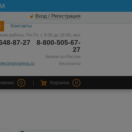
AX
Вход / Регистрация
а
Контакты
жим работы: Пн-Пт, с 9-30 до 18-00, мск
648-87-27
8-800-505-67-
27
Звонок по России
electroprogress.ru
бесплатно
нение
0
Корзина
0