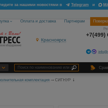
ледите за нашими новостями в
Telegram
и
M
купка
Оплата и доставка
Партнерам
Поверк
Ре
+7(499) 
Красноярск
info@
Срав
олнительная комплектация
СИГНУР