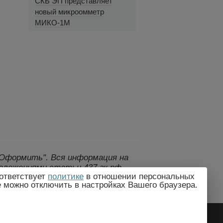
СКБ ЭП представляет
новый микроомметр
МИКО-1М
 "Оформить".
Вся информация на
оложениями статьи 437 гк рф.,
ответствует
политике
в отношении персональных
дителем без предварительного
e можно отключить в настройках Вашего браузера.