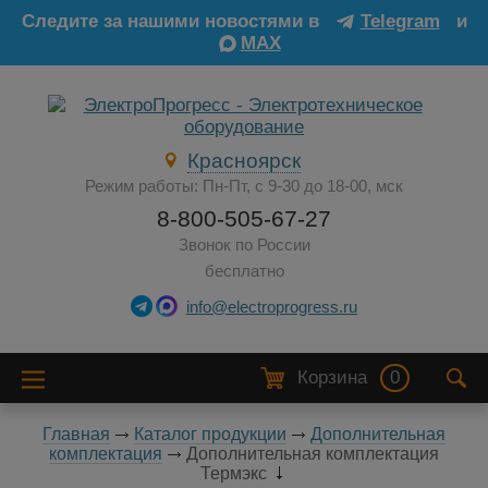
Следите за нашими новостями в
Telegram
и
MAX
Красноярск
Режим работы: Пн-Пт, с 9-30 до 18-00, мск
8-800-505-67-27
Звонок по России
бесплатно
info@electroprogress.ru
Корзина
0
Главная
Каталог продукции
Дополнительная
комплектация
Дополнительная комплектация
Термэкс