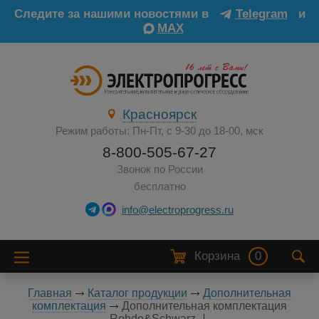
Следите за нашими новостями в
Telegram
и
MAX
Красноярск
Режим работы: Пн-Пт, с 9-30 до 18-00, мск
8-800-505-67-27
Звонок по России
бесплатно
info@electroprogress.ru
Корзина
0
Главная
Каталог продукции
Дополнительная
комплектация
Дополнительная комплектация
Rohde&Schwarz