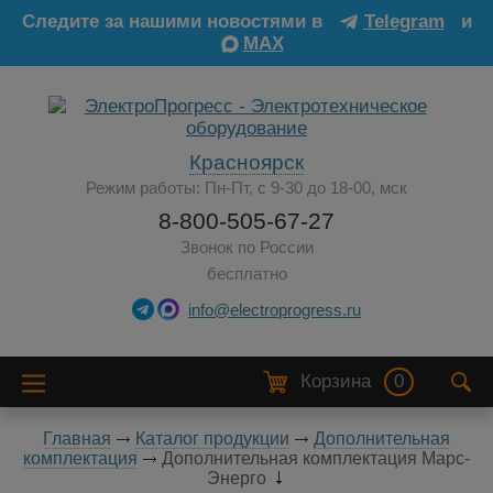
Следите за нашими новостями в
Telegram
и
MAX
Красноярск
Режим работы: Пн-Пт, с 9-30 до 18-00, мск
8-800-505-67-27
Звонок по России
бесплатно
info@electroprogress.ru
Корзина
0
Главная
Каталог продукции
Дополнительная
комплектация
Дополнительная комплектация Марс-
Энерго