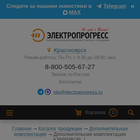
Следите за нашими новостями в
Telegram
и
MAX
Красноярск
Режим работы: Пн-Пт, с 9-30 до 18-00, мск
8-800-505-67-27
Звонок по России
бесплатно
info@electroprogress.ru
Корзина
0
Главная
Каталог продукции
Дополнительная
комплектация
Дополнительная комплектация
KIPPRIBOR