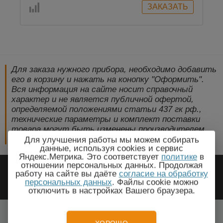
Для заказа нужного прибора, необходимо добавить
его в корзину и нажать на конопку "Оформить".
Вся информация на сайте носит справочный
характер и не является публичной офертой,
определяемой положениями статьи 437 гк рф.,
технические параметры и комплект поставки
товара могут быть изменены производителем
без предварительного уведомления!
Для улучшения работы мы можем собирать
данные, используя cookies и сервис
Яндекс.Метрика. Это соответствует
политике
в
2009-2026 © ЭлектроПрогресс -
отношении персональных данных. Продолжая
работу на сайте вы даёте
согласие на обработку
Электротехническое оборудование
персональных данных
. Файлы cookie можно
отключить в настройках Вашего браузера.
Красноярск, Красноярский край
Все города