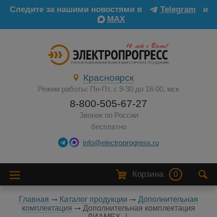
Следите за нашими новостями в
Telegram
и
MAX
Красноярск
Режим работы: Пн-Пт, с 9-30 до 18-00, мск
8-800-505-67-27
Звонок по России
бесплатно
info@electroprogress.ru
Корзина
0
Главная
Каталог продукции
Дополнительная
комплектация
Дополнительная комплектация
ДИАМЕХ