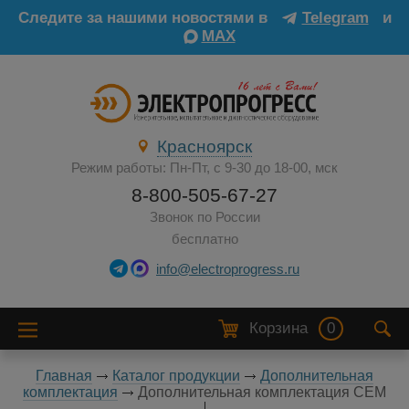
Следите за нашими новостями в
Telegram
и
MAX
Красноярск
Режим работы: Пн-Пт, с 9-30 до 18-00, мск
8-800-505-67-27
Звонок по России
бесплатно
info@electroprogress.ru
Корзина
0
Главная
Каталог продукции
Дополнительная
комплектация
Дополнительная комплектация CEM