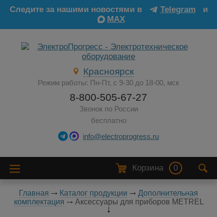
Следите за нашими новостями в
Telegram
и
MAX
Красноярск
Режим работы: Пн-Пт, с 9-30 до 18-00, мск
8-800-505-67-27
Звонок по России
бесплатно
info@electroprogress.ru
Корзина
0
Главная
Каталог продукции
Дополнительная
комплектация
Аксессуары для приборов METREL