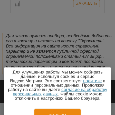
Для заказа нужного прибора, необходимо добавить
его в корзину и нажать на конопку "Оформить".
Вся информация на сайте носит справочный
характер и не является публичной офертой,
определяемой положениями статьи 437 гк рф.,
технические параметры и комплект поставки
товара могут быть изменены производителем
без предварительного уведомления!
Для улучшения работы мы можем собирать
данные, используя cookies и сервис
Яндекс.Метрика. Это соответствует
политике
в
2009-2026 © ЭлектроПрогресс -
отношении персональных данных. Продолжая
работу на сайте вы даёте
согласие на обработку
Электротехническое оборудование
персональных данных
. Файлы cookie можно
отключить в настройках Вашего браузера.
Красноярск, Красноярский край
Все города