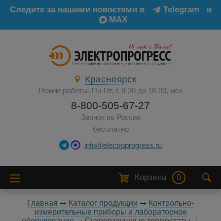
Следите за нашими новостями в
Telegram
и
MAX
Красноярск
Режим работы: Пн-Пт, с 9-30 до 18-00, мск
8-800-505-67-27
Звонок по России
бесплатно
info@electroprogress.ru
Корзина
0
Главная
Каталог продукции
Контрольно-
измерительные приборы и лабораторное
оборудование
Суховоздушные термостаты