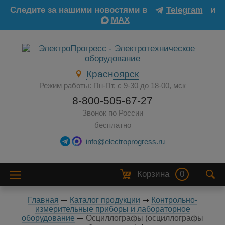
Следите за нашими новостями в
Telegram
и
MAX
Красноярск
Режим работы: Пн-Пт, с 9-30 до 18-00, мск
8-800-505-67-27
Звонок по России
бесплатно
info@electroprogress.ru
Корзина
0
Главная
Каталог продукции
Контрольно-
измерительные приборы и лабораторное
оборудование
Осциллографы (осциллографы