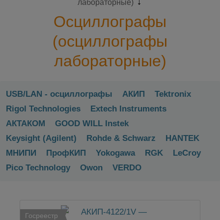
лабораторные)
Осциллографы
(осциллографы
лабораторные)
USB/LAN - осциллографы
АКИП
Tektronix
Rigol Technologies
Extech Instruments
АКТАКОМ
GOOD WILL Instek
Keysight (Agilent)
Rohde & Schwarz
HANTEK
МНИПИ
ПрофКИП
Yokogawa
RGK
LeCroy
Pico Technology
Owon
VERDO
Госреестр