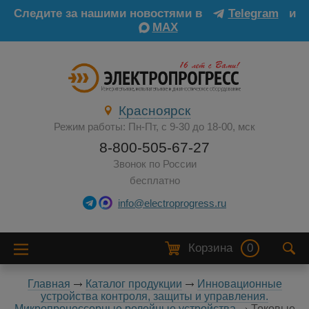
Следите за нашими новостями в
Telegram
и
MAX
Красноярск
Режим работы: Пн-Пт, с 9-30 до 18-00, мск
8-800-505-67-27
Звонок по России
бесплатно
info@electroprogress.ru
Корзина
0
Главная
Каталог продукции
Инновационные
устройства контроля, защиты и управления.
Микропроцессорные релейные устройства
Токовые