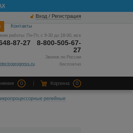
AX
Вход / Регистрация
а
Контакты
жим работы: Пн-Пт, с 9-30 до 18-00, мск
648-87-27
8-800-505-67-
27
Звонок по России
electroprogress.ru
бесплатно
нение
0
Корзина
0
 Микропроцессорные релейные