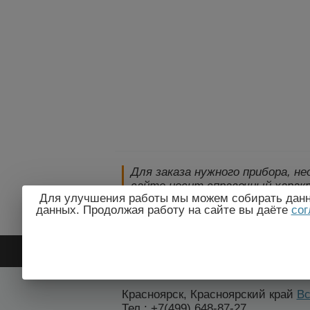
Для заказа нужного прибора, н
сайте носит справочный характ
Для улучшения работы мы можем собирать данны
технические параметры и комп
данных. Продолжая работу на сайте вы даёте
сог
уведомления!
2009-2026 © ЭлектроПрогресс
Красноярск, Красноярский край
Вс
Тел.: +7(499) 648-87-27