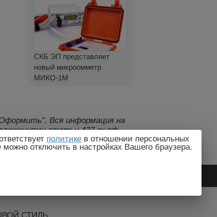
СКБ ЭП представляет
новый микроомметр
МИКО-1М
 "Оформить".
Вся информация на
оложениями статьи 437 гк рф.,
ответствует
политике
в отношении персональных
дителем без предварительного
e можно отключить в настройках Вашего браузера.
ОВОЙ СТИЛЬ