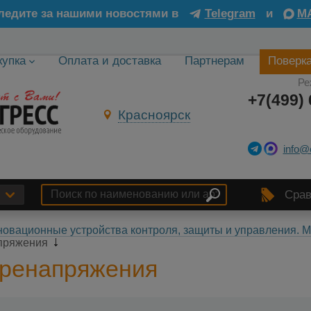
ледите за нашими новостями в
Telegram
и
M
купка
Оплата и доставка
Партнерам
Поверк
Ре
+7(499) 
Красноярск
info@
Срав
овационные устройства контроля, защиты и управления.
апряжения
еренапряжения