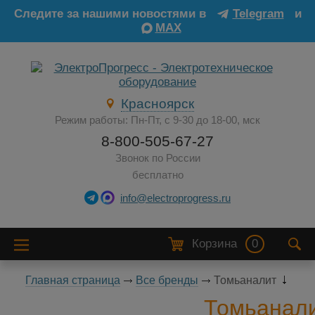
Следите за нашими новостями в
Telegram
и
MAX
Красноярск
Режим работы: Пн-Пт, с 9-30 до 18-00, мск
8-800-505-67-27
Звонок по России
бесплатно
info@electroprogress.ru
Корзина
0
Главная страница
Все бренды
Томьаналит
Томьанал