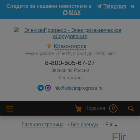
Следите за нашими новостями в
Telegram
и
MAX
Красноярск
Режим работы: Пн-Пт, с 9-30 до 18-00, мск
8-800-505-67-27
Звонок по России
бесплатно
info@electroprogress.ru
Корзина
0
Главная страница
Все бренды
Flir
Flir