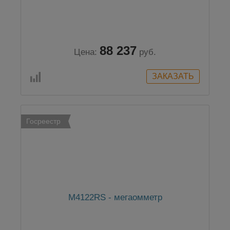
88 237
Цена:
руб.
Госреестр
М4122RS - мегаомметр