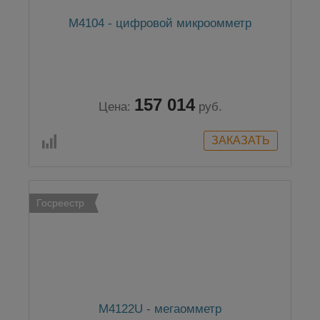
М4104 - цифровой микроомметр
157 014
Цена:
руб.
Госреестр
М4122U - мегаомметр