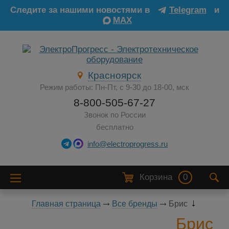
Следите за нашими новостями в
Telegram
и
MAX
Красноярск
Режим работы: Пн-Пт, с 9-30 до 18-00, мск
8-800-505-67-27
Звонок по России
бесплатно
info@electroprogress.ru
Корзина
0
Главная страница
Все бренды
Брис
Брис