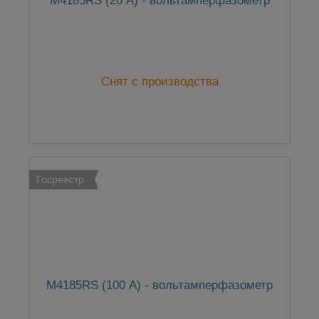
М4185RS (20 А) - вольтамперфазометр
Снят с производства
Госреестр
М4185RS (100 А) - вольтамперфазометр