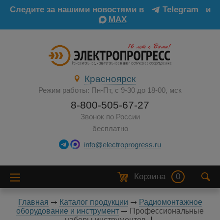
Следите за нашими новостями в
Telegram
и
MAX
Красноярск
Режим работы: Пн-Пт, с 9-30 до 18-00, мск
8-800-505-67-27
Звонок по России
бесплатно
info@electroprogress.ru
Корзина
0
Главная
Каталог продукции
Радиомонтажное
оборудование и инструмент
Профессиональные
наборы инструментов