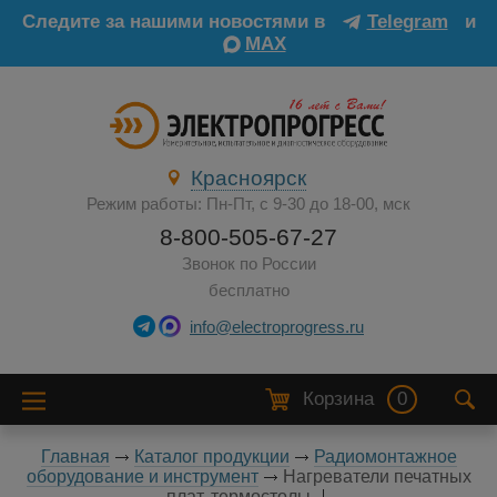
Следите за нашими новостями в
Telegram
и
MAX
Красноярск
Режим работы: Пн-Пт, с 9-30 до 18-00, мск
8-800-505-67-27
Звонок по России
бесплатно
info@electroprogress.ru
Корзина
0
Главная
Каталог продукции
Радиомонтажное
оборудование и инструмент
Нагреватели печатных
плат, термостолы