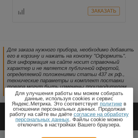
Для заказа нужного прибора, необходимо добавить
его в корзину и нажать на конопку "Оформить".
Вся информация на сайте носит справочный
характер и не является публичной офертой,
определяемой положениями статьи 437 гк рф.,
технические параметры и комплект поставки
товара могут быть изменены производителем
без предварительного уведомления!
Для улучшения работы мы можем собирать
данные, используя cookies и сервис
Яндекс.Метрика. Это соответствует
политике
в
2009-2026 © ЭлектроПрогресс -
отношении персональных данных. Продолжая
работу на сайте вы даёте
согласие на обработку
Электротехническое оборудование
персональных данных
. Файлы cookie можно
отключить в настройках Вашего браузера.