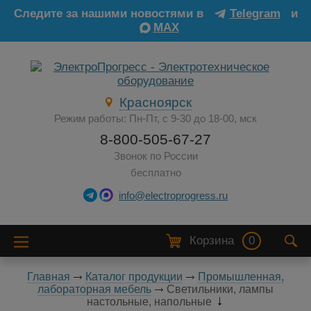
Следите за нашими новостями в
Telegram
и
MAX
Красноярск
Режим работы: Пн-Пт, с 9-30 до 18-00, мск
8-800-505-67-27
Звонок по России
бесплатно
info@electroprogress.ru
Корзина
0
Главная
Каталог продукции
Промышленная,
лабораторная мебель
Светильники, лампы
настольные, напольные