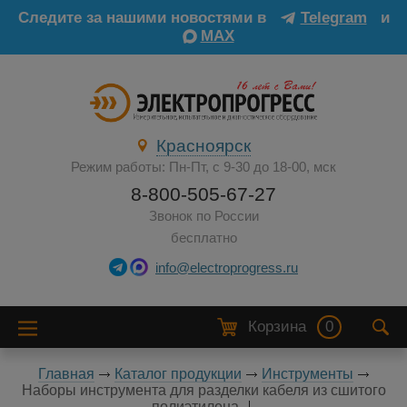
Следите за нашими новостями в
Telegram
и
MAX
Красноярск
Режим работы: Пн-Пт, с 9-30 до 18-00, мск
8-800-505-67-27
Звонок по России
бесплатно
info@electroprogress.ru
Корзина
0
Главная
Каталог продукции
Инструменты
Наборы инструмента для разделки кабеля из сшитого
полиэтилена