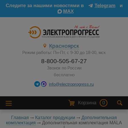
Следите за нашими новостями в
Telegram
и
MAX
Красноярск
Режим работы: Пн-Пт, с 9-30 до 18-00, мск
8-800-505-67-27
Звонок по России
бесплатно
info@electroprogress.ru
Корзина
0
Главная
Каталог продукции
Дополнительная
комплектация
Дополнительная комплектация MALA