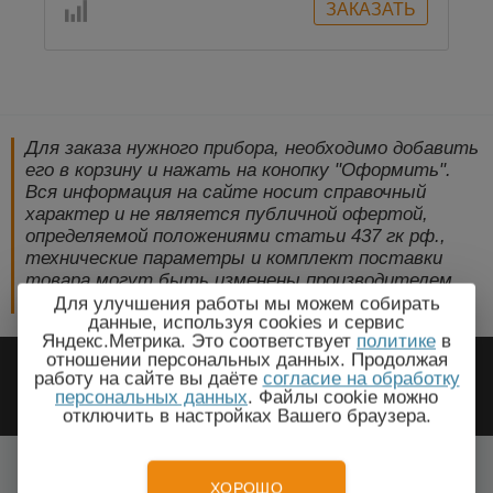
Для заказа нужного прибора, необходимо добавить
его в корзину и нажать на конопку "Оформить".
Вся информация на сайте носит справочный
характер и не является публичной офертой,
определяемой положениями статьи 437 гк рф.,
технические параметры и комплект поставки
товара могут быть изменены производителем
без предварительного уведомления!
Для улучшения работы мы можем собирать
данные, используя cookies и сервис
Яндекс.Метрика. Это соответствует
политике
в
2009-2026 © ЭлектроПрогресс -
отношении персональных данных. Продолжая
работу на сайте вы даёте
согласие на обработку
Электротехническое оборудование
персональных данных
. Файлы cookie можно
отключить в настройках Вашего браузера.
Красноярск, Красноярский край
Все города
ХОРОШО