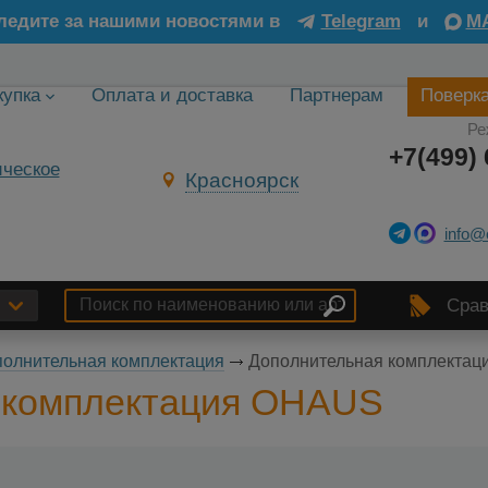
ледите за нашими новостями в
Telegram
и
M
купка
Оплата и доставка
Партнерам
Поверк
Ре
+7(499) 
Красноярск
info@
Срав
олнительная комплектация
Дополнительная комплекта
 комплектация OHAUS