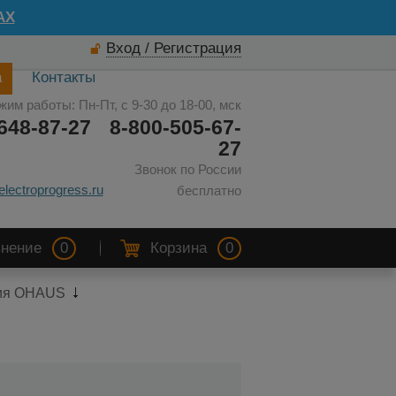
AX
Вход / Регистрация
а
Контакты
жим работы: Пн-Пт, с 9-30 до 18-00, мск
648-87-27
8-800-505-67-
27
Звонок по России
electroprogress.ru
бесплатно
нение
0
Корзина
0
ция OHAUS