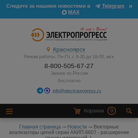
Следите за нашими новостями в
Telegram
и
MAX
Красноярск
Режим работы: Пн-Пт, с 9-30 до 18-00, мск
8-800-505-67-27
Звонок по России
бесплатно
info@electroprogress.ru
Корзина
0
Главная страница
Новости
Векторные
анализаторы цепей серии АКИП-6607 - расширение
границ измерений