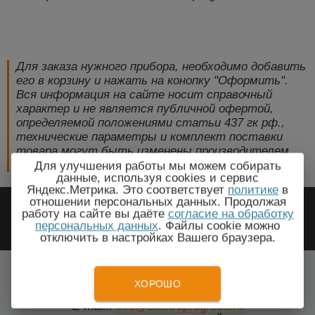
Для заказа нужного прибора, необходимо добавить
его в корзину и нажать на конопку "Оформить".
Вся информация на сайте носит справочный
характер и не является публичной офертой,
определяемой положениями статьи 437 гк рф.,
технические параметры и комплект поставки
товара могут быть изменены производителем
без предварительного уведомления!
Для улучшения работы мы можем собирать
данные, используя cookies и сервис
Яндекс.Метрика. Это соответствует
политике
в
2009-2026 © ЭлектроПрогресс -
отношении персональных данных. Продолжая
работу на сайте вы даёте
согласие на обработку
Электротехническое оборудование
персональных данных
. Файлы cookie можно
отключить в настройках Вашего браузера.
Красноярск, Красноярский край
Все города
ХОРОШО
Тел.: +7(499) 648-87-27
E-mail.:
info@electroprogress.ru