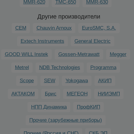
MMR-620
TMC-650
MMR-630
Другие производители
CEM
Chauvin Arnoux
EuroSMC, S.A.
Extech Instruments
General Electric
GOOD WILL Instek
Gossen-Metrawatt
Megger
Metrel
NDB Technologies
Programma
Scope
SEW
Yokogawa
АКИП
АКТАКОМ
Брис
МЕГЕОН
НИИЭМП
НПП Динамика
ПрофКИП
Прочие (зарубежные приборы)
Прочие (Россия и СНГ)
СКБ ЭП