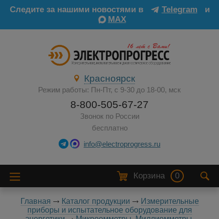
Следите за нашими новостями в
Telegram
и
MAX
Красноярск
Режим работы: Пн-Пт, с 9-30 до 18-00, мск
8-800-505-67-27
Звонок по России
бесплатно
info@electroprogress.ru
Корзина
0
Главная
Каталог продукции
Измерительные
приборы и испытательное оборудование для
энергетики
Микроомметры, Миллиомметры,