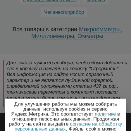
Челэнергоприбор
Все товары в категории
Микроомметры,
Миллиомметры, Омметры
Для заказа нужного прибора, необходимо добавить
его в корзину и нажать на конопку "Оформить".
Вся информация на сайте носит справочный
характер и не является публичной офертой,
определяемой положениями статьи 437 гк рф.,
технические параметры и комплект поставки
товара могут быть изменены производителем
без предварительного уведомления!
Для улучшения работы мы можем собирать
данные, используя cookies и сервис
Яндекс.Метрика. Это соответствует
политике
в
2009-2026 © ЭлектроПрогресс -
отношении персональных данных. Продолжая
работу на сайте вы даёте
согласие на обработку
Электротехническое оборудование
персональных данных
. Файлы cookie можно